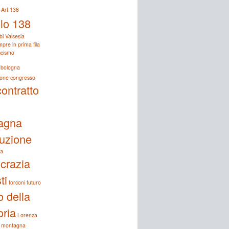
Art.138
olo 138
bi Valsesia
pre in prima fila
ascismo
bologna
ione
congresso
contratto
agna
tuzione
a
crazia
ti
forconi
futuro
o della
ria
Lorenza
montagna