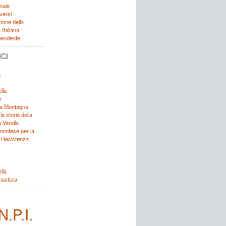
nale
versi
ione della
Italiana
ipendente
ICI
a
lla
i
lla Montagna
 la storia della
 Varallo
emontese per la
a Resistenza
lla
iustizia
N.P.I.