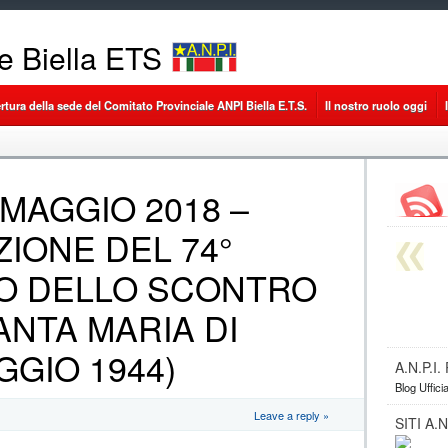
le Biella ETS
ertura della sede del Comitato Provinciale ANPI Biella E.T.S.
Il nostro ruolo oggi
MAGGIO 2018 –
ONE DEL 74°
O DELLO SCONTRO
ANTA MARIA DI
GGIO 1944)
A.N.P.I
Blog Uffici
Leave a reply »
SITI A.N.