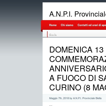
A.N.P.I. Provincia
Home
Chi siamo
Contatti ed orari di ap
Storia
DOMENICA 13 
COMMEMORAZI
ANNIVERSARI
A FUOCO DI S
CURINO (8 MA
Maggio 7th, 2018 by A.N.P.I. Provinciale Biella