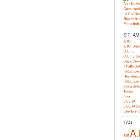
Anpi Nazio
Come iscri
La Costituz
Repubblica 
Patria Ind
SITI AM
ARCI
ARCI Biell
C.G.I.L.
C.G.I.L. Bie
Casa Cerv
Il Patto de
Istituto per
Resistenza
Istituto pi
storia dell
Torino
Kiva
LIBERA
LIBERA Bie
Libertà e G
TAG
A.
138