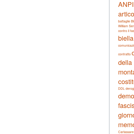
ANPI
artic
battaglie
Bi
William Sem
contro il f
biella
comunicaz
contratto
della
mont
costi
DDL derog
demo
fascis
giorn
memo
Carlassare