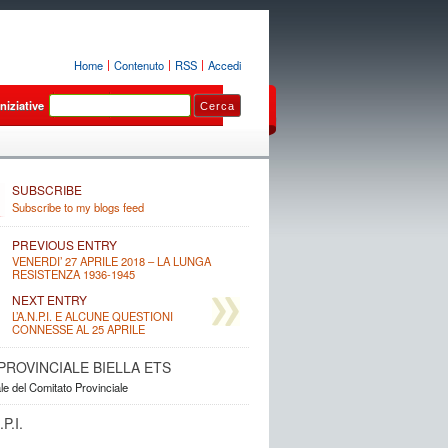
Home
Contenuto
RSS
Accedi
Iniziative
Luoghi
Sezioni
SUBSCRIBE
Subscribe to my blogs feed
PREVIOUS ENTRY
VENERDI’ 27 APRILE 2018 – LA LUNGA
RESISTENZA 1936-1945
NEXT ENTRY
L’A.N.P.I. E ALCUNE QUESTIONI
CONNESSE AL 25 APRILE
. PROVINCIALE BIELLA ETS
ale del Comitato Provinciale
P.I.