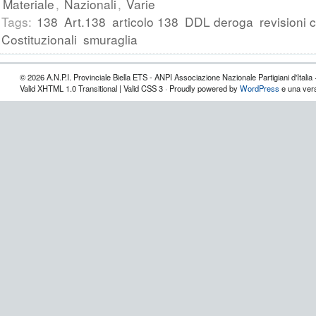
Materiale
,
Nazionali
,
Varie
Tags:
138
Art.138
articolo 138
DDL deroga
revisioni c
Costituzionali
smuraglia
© 2026 A.N.P.I. Provinciale Biella ETS - ANPI Associazione Nazionale Partigiani d'Italia 
Valid XHTML 1.0 Transitional | Valid CSS 3 · Proudly powered by
WordPress
e una vers