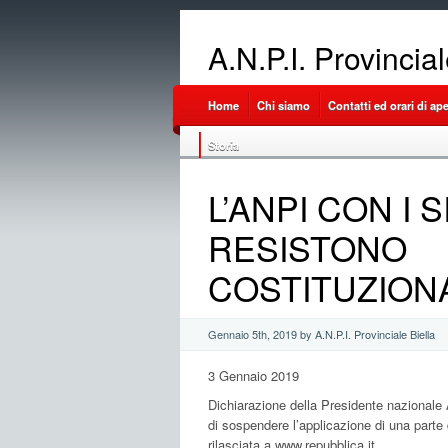
A.N.P.I. Provincia
Home
Chi siamo
Contatti ed orari di ap
Storia
L’ANPI CON I 
RESISTONO
COSTITUZION
Gennaio 5th, 2019 by A.N.P.I. Provinciale Biella
3 Gennaio 2019
Dichiarazione della Presidente nazionale
di sospendere l’applicazione di una parte 
rilasciata a www.repubblica.it