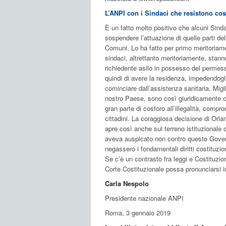
L’ANPI con i Sindaci che resistono co
È un fatto molto positivo che alcuni Sinda
sospendere l’attuazione di quelle parti del
Comuni. Lo ha fatto per primo meritoriame
sindaci, altrettanto meritoriamente, stann
richiedente asilo in possesso del permesso 
quindi di avere la residenza, impedendogli
cominciare dall’assistenza sanitaria. Migl
nostro Paese, sono così giuridicamente ca
gran parte di costoro all’illegalità, compr
cittadini. La coraggiosa decisione di Orlan
apre così anche sul terreno istituzionale 
aveva auspicato non contro questo Govern
negassero i fondamentali diritti costituzion
Se c’è un contrasto fra leggi e Costituzio
Corte Costituzionale possa pronunciarsi i
Carla Nespolo
Presidente nazionale ANPI
Roma, 3 gennaio 2019