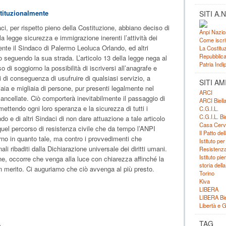
stituzionalmente
SITI A.N.
ci, per rispetto pieno della Costituzione, abbiano deciso di
Anpi Nazio
la legge sicurezza e immigrazione inerenti l’attività dei
Come iscri
nte il Sindaco di Palermo Leoluca Orlando, ed altri
La Costituz
Repubblica 
o seguendo la sua strada. L’articolo 13 della legge nega al
Patria Ind
di soggiorno la possibilità di iscriversi all’anagrafe e
 di conseguenza di usufruire di qualsiasi servizio, a
SITI AM
iaia e migliaia di persone, pur presenti legalmente nel
ARCI
ncellate. Ciò comporterà inevitabilmente il passaggio di
ARCI Biell
omettendo ogni loro speranza e la sicurezza di tutti i
C.G.I.L.
C.G.I.L. Bie
do e di altri Sindaci di non dare attuazione a tale articolo
Casa Cerv
quel percorso di resistenza civile che da tempo l’ANPI
Il Patto de
o in quanto tale, ma contro i provvedimenti che
Istituto per
ali ribaditi dalla Dichiarazione universale dei diritti umani.
Resistenza
Istituto pi
ne, occorre che venga alla luce con chiarezza affinché la
storia dell
n merito. Ci auguriamo che ciò avvenga al più presto.
Torino
Kiva
LIBERA
LIBERA Bie
Libertà e G
TAG