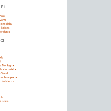
P.I.
nale
versi
ione della
Italiana
ipendente
ICI
a
lla
i
lla Montagna
 la storia della
 Varallo
emontese per la
a Resistenza
lla
iustizia