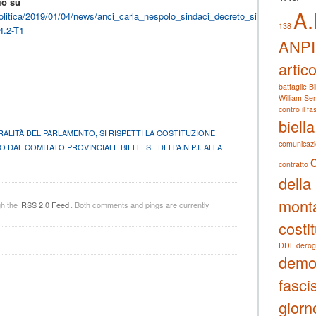
io su
A.
/politica/2019/01/04/news/anci_carla_nespolo_sindaci_decreto_sicurezza_diso
138
4.2-T1
ANPI
artic
battaglie
Bi
William Sem
contro il f
biella
LITÀ DEL PARLAMENTO, SI RISPETTI LA COSTITUZIONE
comunicaz
 DAL COMITATO PROVINCIALE BIELLESE DELL’A.N.P.I. ALLA
contratto
della
mont
gh the
RSS 2.0 Feed
. Both comments and pings are currently
costi
DDL derog
demo
fascis
giorn