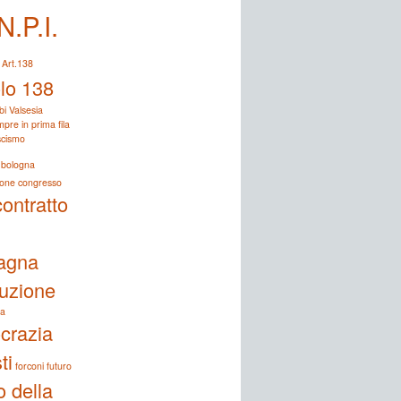
N.P.I.
bbedienza-
Art.138
olo 138
bi Valsesia
pre in prima fila
ascismo
bologna
ione
congresso
contratto
agna
tuzione
a
crazia
ti
forconi
futuro
o della