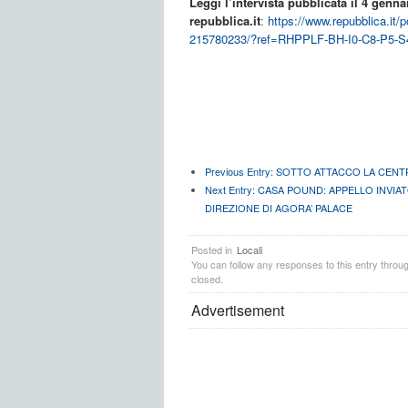
Leggi l’intervista pubblicata il 4 genna
repubblica.it
:
https://www.repubblica.it
215780233/?ref=RHPPLF-BH-I0-C8-P5-S
Previous Entry:
SOTTO ATTACCO LA CENTRA
Next Entry:
CASA POUND: APPELLO INVIATO
DIREZIONE DI AGORA’ PALACE
Posted in
Locali
You can follow any responses to this entry throu
closed.
Advertisement