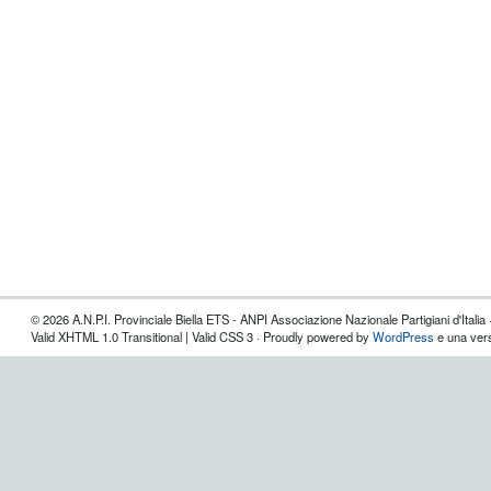
© 2026 A.N.P.I. Provinciale Biella ETS - ANPI Associazione Nazionale Partigiani d'Italia 
Valid XHTML 1.0 Transitional | Valid CSS 3 · Proudly powered by
WordPress
e una vers