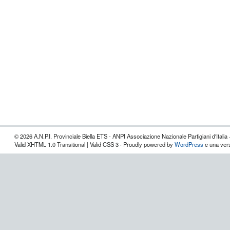
© 2026 A.N.P.I. Provinciale Biella ETS - ANPI Associazione Nazionale Partigiani d'Italia 
Valid XHTML 1.0 Transitional | Valid CSS 3 · Proudly powered by
WordPress
e una vers