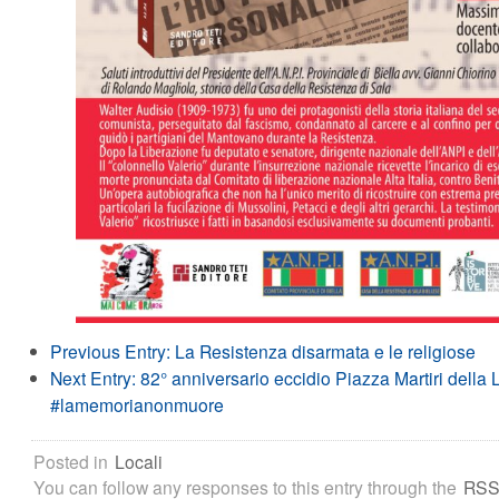
Previous Entry:
La Resistenza disarmata e le religiose
Next Entry:
82° anniversario eccidio Piazza Martiri della L
#lamemorianonmuore
Posted in
Locali
You can follow any responses to this entry through the
RSS