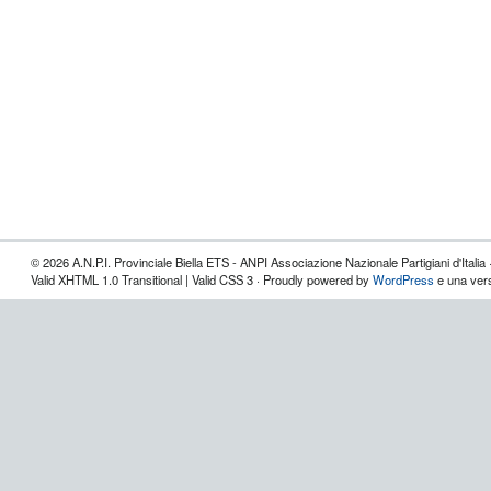
© 2026 A.N.P.I. Provinciale Biella ETS - ANPI Associazione Nazionale Partigiani d'Italia 
Valid XHTML 1.0 Transitional | Valid CSS 3 · Proudly powered by
WordPress
e una vers