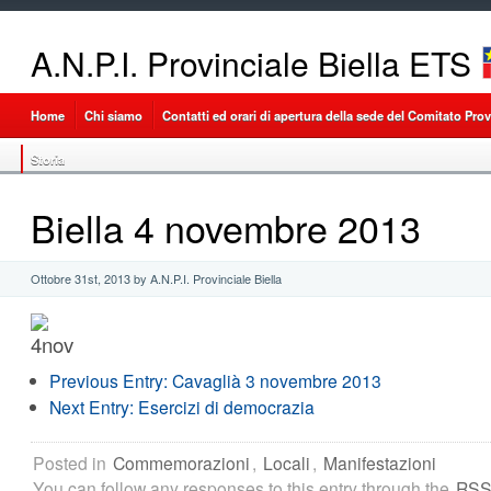
A.N.P.I. Provinciale Biella ETS
Home
Chi siamo
Contatti ed orari di apertura della sede del Comitato Provi
Storia
Biella 4 novembre 2013
Ottobre 31st, 2013 by A.N.P.I. Provinciale Biella
Previous Entry:
Cavaglià 3 novembre 2013
Next Entry:
Esercizi di democrazia
Posted in
Commemorazioni
,
Locali
,
Manifestazioni
You can follow any responses to this entry through the
RSS