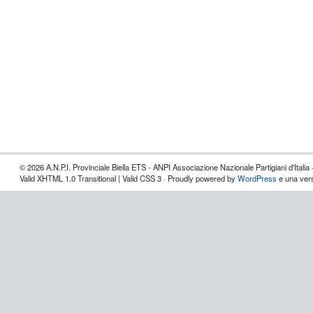
© 2026 A.N.P.I. Provinciale Biella ETS - ANPI Associazione Nazionale Partigiani d'Italia 
Valid XHTML 1.0 Transitional | Valid CSS 3 · Proudly powered by
WordPress
e una vers