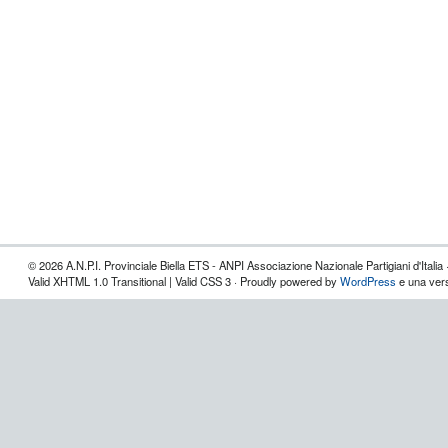
© 2026 A.N.P.I. Provinciale Biella ETS - ANPI Associazione Nazionale Partigiani d'Italia 
Valid XHTML 1.0 Transitional | Valid CSS 3 · Proudly powered by
WordPress
e una vers