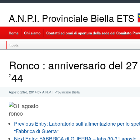
A.N.P.I. Provinciale Biella ETS
Home
Chi siamo
Contatti ed orari di apertura della sede del Comitato Provi
Storia
Ronco : anniversario del 27
’44
Agosto 23rd, 2014 by A.N.P.I. Provinciale Biella
Previous Entry:
Laboratorio sull’alimentazione per lo spet
“Fabbrica di Guerra”
Next Entry:
FABBRICA di GUERRA – labs 30-31 agosto