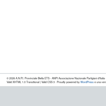
© 2026 A.N.P.I. Provinciale Biella ETS - ANPI Associazione Nazionale Partigiani d'Italia 
Valid XHTML 1.0 Transitional | Valid CSS 3 · Proudly powered by
WordPress
e una vers