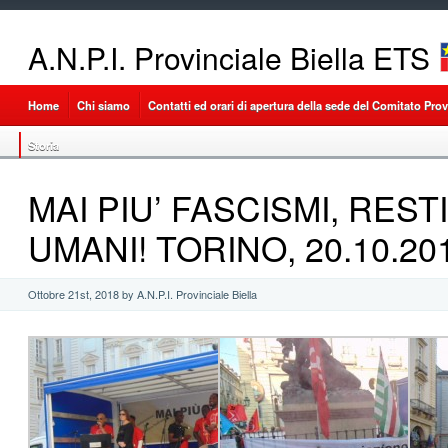
A.N.P.I. Provinciale Biella ETS
Home
Chi siamo
Contatti ed orari di apertura della sede del Comitato Provi
Storia
MAI PIU’ FASCISMI, RES
UMANI! TORINO, 20.10.20
Ottobre 21st, 2018 by A.N.P.I. Provinciale Biella