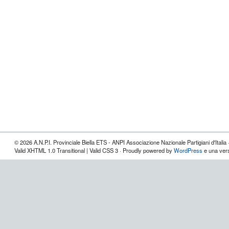
© 2026 A.N.P.I. Provinciale Biella ETS - ANPI Associazione Nazionale Partigiani d'Italia 
Valid XHTML 1.0 Transitional | Valid CSS 3 · Proudly powered by
WordPress
e una vers