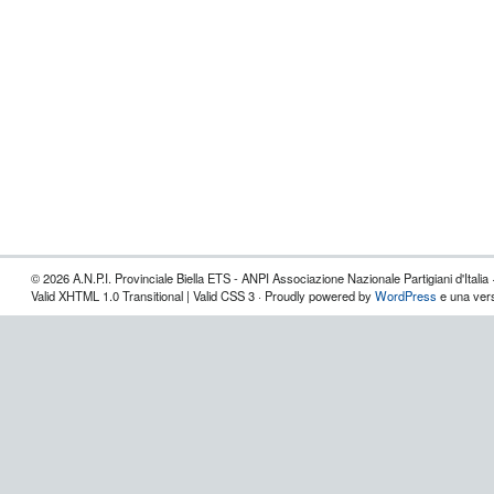
© 2026 A.N.P.I. Provinciale Biella ETS - ANPI Associazione Nazionale Partigiani d'Italia 
Valid XHTML 1.0 Transitional | Valid CSS 3 · Proudly powered by
WordPress
e una vers