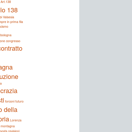
Art.138
olo 138
bi Valsesia
pre in prima fila
ascismo
bologna
ione
congresso
contratto
agna
tuzione
a
crazia
ti
forconi
futuro
o della
ria
Lorenza
montagna
posta
revisioni