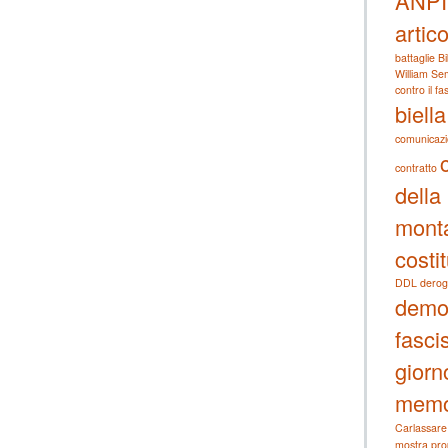
ANPI
artic
battaglie
Bi
William Sem
contro il f
biella
comunicaz
contratto
della
mont
costi
DDL derog
demo
fascis
giorn
memo
Carlassare
mostra
pro