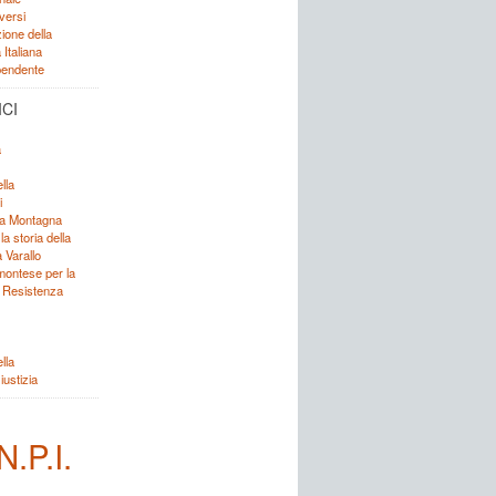
versi
ione della
Italiana
ipendente
ICI
a
lla
i
lla Montagna
 la storia della
 Varallo
emontese per la
a Resistenza
lla
iustizia
N.P.I.