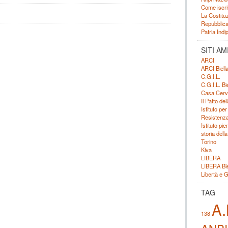
Come iscri
La Costituz
Repubblica 
Patria Ind
SITI AM
ARCI
ARCI Biell
C.G.I.L.
C.G.I.L. Bie
Casa Cerv
Il Patto de
Istituto per
Resistenza
Istituto pi
storia dell
Torino
Kiva
LIBERA
LIBERA Bie
Libertà e G
TAG
A.
138