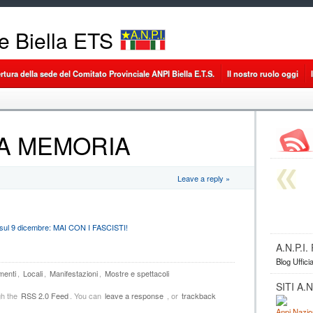
le Biella ETS
ertura della sede del Comitato Provinciale ANPI Biella E.T.S.
Il nostro ruolo oggi
A MEMORIA
Leave a reply »
sul 9 dicembre: MAI CON I FASCISTI!
A.N.P.I
Blog Uffici
enti
,
Locali
,
Manifestazioni
,
Mostre e spettacoli
SITI A.N.
gh the
RSS 2.0 Feed
. You can
leave a response
, or
trackback
Anpi Nazio