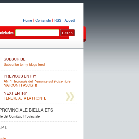
Home
Contenuto
RSS
Accedi
Iniziative
Luoghi
Sezioni
SUBSCRIBE
Subscribe to my blogs feed
PREVIOUS ENTRY
ANPI Regionale del Piemonte sul 9 dicembre:
MAI CON I FASCISTI!
NEXT ENTRY
TENERE ALTA LA FRONTE
. PROVINCIALE BIELLA ETS
ale del Comitato Provinciale
P.I.
nale