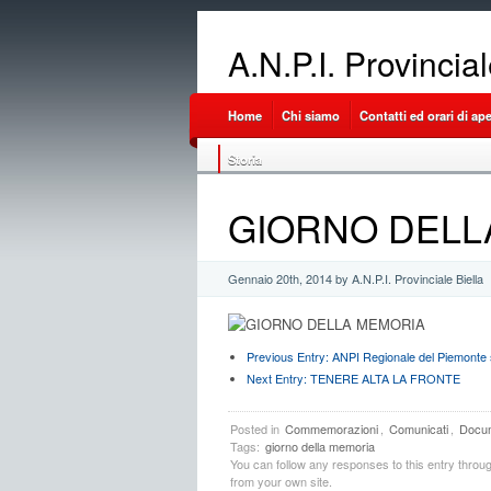
A.N.P.I. Provincia
Home
Chi siamo
Contatti ed orari di ap
Storia
GIORNO DELL
Gennaio 20th, 2014 by A.N.P.I. Provinciale Biella
Previous Entry:
ANPI Regionale del Piemonte 
Next Entry:
TENERE ALTA LA FRONTE
Posted in
Commemorazioni
,
Comunicati
,
Docum
Tags:
giorno della memoria
You can follow any responses to this entry throu
from your own site.