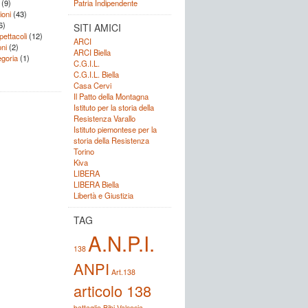
(9)
Patria Indipendente
ioni
(43)
6)
SITI AMICI
ettacoli
(12)
ARCI
ni
(2)
ARCI Biella
goria
(1)
C.G.I.L.
C.G.I.L. Biella
Casa Cervi
Il Patto della Montagna
Istituto per la storia della
Resistenza Varallo
Istituto piemontese per la
storia della Resistenza
Torino
Kiva
LIBERA
LIBERA Biella
Libertà e Giustizia
TAG
A.N.P.I.
138
ANPI
Art.138
articolo 138
battaglie
Bibi Valsesia