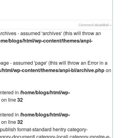
su
Commenti disabilitati
»
28
rchives - assumed 'archives' (this will throw an
MAGGIO-
4
ome/blogs/html/wp-content/themes/anpi-
GIUGNO
1944
UNA
LUNGA
age - assumed 'page' (this will throw an Error in a
SETTIMANA
DI
/html/wp-content/themes/anpi-bl/archive.php
on
SANGUE:
dal
rastrellamento
in
ntered in
/home/blogs/html/wp-
Valle
Elvo
on line
32
e
Serra
all’eccidio
ntered in
/home/blogs/html/wp-
di
on line
32
piazza
Q.Sella
-publish format-standard hentry category-
egory-documenti category-locali category-mostre-e-