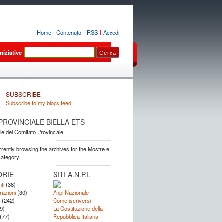
Home
Contenuto
RSS
Accedi
Iniziative
Luoghi
Sezioni
SUBSCRIBE
Subscribe to my blogs feed
. PROVINCIALE BIELLA ETS
ale del Comitato Provinciale
rrently browsing the archives for the Mostre e
category.
ORIE
SITI A.N.P.I.
ti
(38)
azioni
(30)
Anpi Nazionale
i
(242)
Come iscriversi
9)
La Costituzione della
(77)
Repubblica Italiana