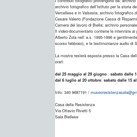
I contributi fotografici provengono da: archivio
archivio fotografico dell’Istituto per la storia
Vercellese e in Valsesia; archivio fotografico d
Cesare Valerio (Fondazione Cassa di Risparmio
Camera del lavoro di Biella; archivio personal
Il video-documentario contiene le interviste ai 
Alberto Zola nell’ a.s. 1995-1996 e gentilment
scorso febbraio), e le testimonianze audio di
La mostra resterà esposta presso la Casa del
orari:
dal 25 maggio al 29 giugno
:
sabato dalle 1
dal 6 luglio al 20 ottobre
:
sabato dalle 15 al
Info: 340 9687191 /
museoresistenzasala@gm
Casa della Resistenza
Via Ottavio Rivetti 5
Sala Biellese