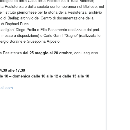
 fotografico della Casa della Resistenza di Sala Biellese;
 della Resistenza e della società contemporanea nel Biellese, nel
ell’Istituto piemontese per la storia della Resistenza; archivio
 di Biella); archivio del Centro di documentazione della
e di Raphael Rues.
partigiani Diego Prella e Elio Parlamento (realizzate dal prof.
e messe a disposizione) e Carlo Ganni “Gagno” (realizzata lo
 Sergio Boraine e Giuseppina Arposio.
la Resistenza
dal 25 maggio al 20 ottobre
, con i seguenti
4:30 alle 17:30
le 18 – domenica dalle 10 alle 12 e dalle 15 alle 18
ail.com