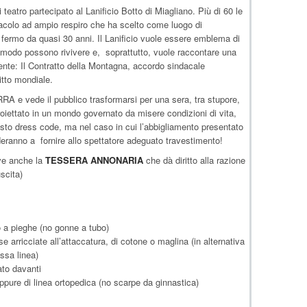
teatro partecipato al Lanificio Botto di Miagliano. Più di 60 le
tacolo ad ampio respiro che ha scelto come luogo di
io fermo da quasi 30 anni. Il Lanificio vuole essere emblema di
e modo possono rivivere e, soprattutto, vuole raccontare una
sente: Il Contratto della Montagna, accordo sindacale
itto mondiale.
A e vede il pubblico trasformarsi per una sera, tra stupore,
roiettato in un mondo governato da misere condizioni di vita,
evisto dress code, ma nel caso in cui l’abbigliamento presentato
ranno a fornire allo spettatore adeguato travestimento!
eve anche la
TESSERA ANNONARIA
che dà
diritto alla razione
uscita)
 a pieghe (no gonne a tubo)
arricciate all’attaccatura, di cotone o maglina (in alternativa
ssa linea)
ato davanti
re di linea ortopedica (no scarpe da ginnastica)