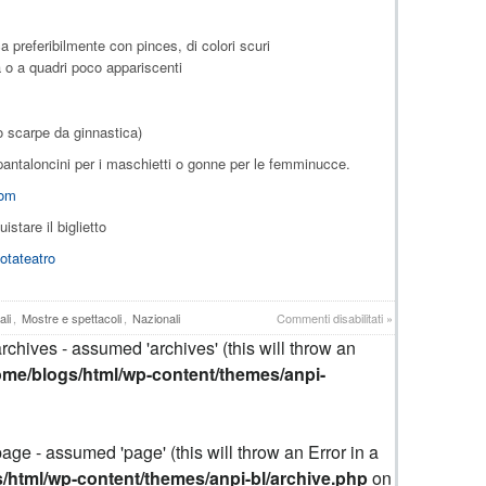
a preferibilmente con pinces, di colori scuri
 o a quadri poco appariscenti
o scarpe da ginnastica)
pantaloncini per i maschietti o gonne per le femminucce.
com
stare il biglietto
otateatro
su
ali
,
Mostre e spettacoli
,
Nazionali
Commenti disabilitati
»
Il
rchives - assumed 'archives' (this will throw an
Contratto
della
ome/blogs/html/wp-content/themes/anpi-
Montagna
:
Debutta
FABBRICA
age - assumed 'page' (this will throw an Error in a
di
GUERRA
/html/wp-content/themes/anpi-bl/archive.php
on