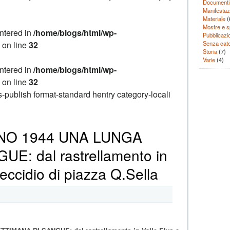
Documenti
Manifestaz
Materiale
(
Mostre e sp
ntered in
/home/blogs/html/wp-
Pubblicazio
Senza cate
on line
32
Storia
(7)
Varie
(4)
ntered in
/home/blogs/html/wp-
on line
32
-publish format-standard hentry category-locali
NO 1944 UNA LUNGA
E: dal rastrellamento in
’eccidio di piazza Q.Sella