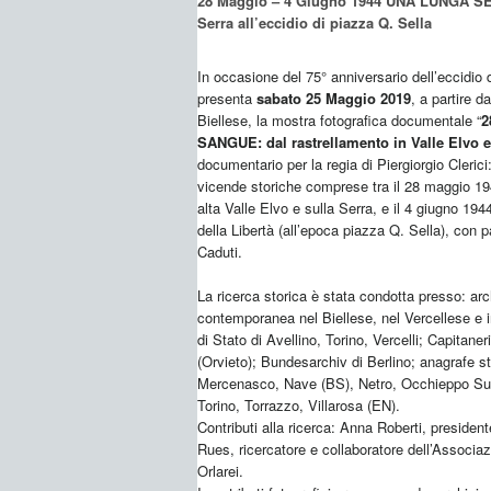
28 Maggio – 4 Giugno 1944 UNA LUNGA SET
Serra all’eccidio di piazza Q. Sella
In occasione del 75° anniversario dell’eccidio 
presenta
sabato 25 Maggio 2019
, a partire d
Biellese, la mostra fotografica documentale “
2
SANGUE: dal rastrellamento in Valle Elvo e 
documentario per la regia di Piergiorgio Clerici:
vicende storiche comprese tra il 28 maggio 194
alta Valle Elvo e sulla Serra, e il 4 giugno 1944
della Libertà (all’epoca piazza Q. Sella), con pa
Caduti.
La ricerca storica è stata condotta presso: arch
contemporanea nel Biellese, nel Vercellese e in
di Stato di Avellino, Torino, Vercelli; Capitan
(Orvieto); Bundesarchiv di Berlino; anagrafe sto
Mercenasco, Nave (BS), Netro, Occhieppo Supe
Torino, Torrazzo, Villarosa (EN).
Contributi alla ricerca: Anna Roberti, presiden
Rues, ricercatore e collaboratore dell’Associa
Orlarei.