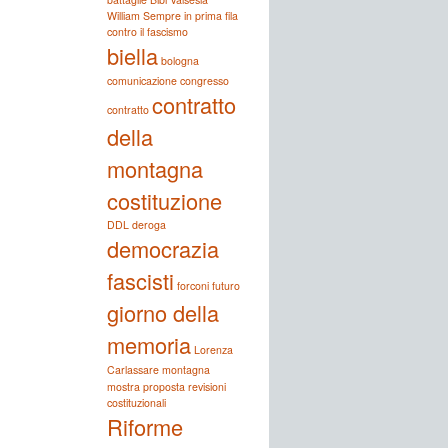
William Sempre in prima fila
contro il fascismo
biella
bologna
comunicazione
congresso
contratto
contratto
della
montagna
costituzione
DDL deroga
democrazia
fascisti
forconi
futuro
giorno della
memoria
Lorenza
Carlassare
montagna
mostra
proposta
revisioni
costituzionali
Riforme