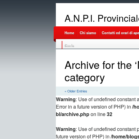
A.N.P.I. Provincia
Home
Chi siamo
Contatti ed orari di ap
Storia
Archive for the 
category
« Older Entries
Warning
: Use of undefined constant a
Error in a future version of PHP) in
/h
bl/archive.php
on line
32
Warning
: Use of undefined constant p
future version of PHP) in
/home/blogs