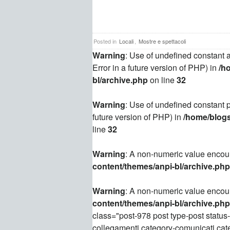
Posted in
Locali
,
Mostre e spettacoli
Warning
: Use of undefined constant a
Error in a future version of PHP) in
/h
bl/archive.php
on line
32
Warning
: Use of undefined constant p
future version of PHP) in
/home/blogs
line
32
Warning
: A non-numeric value encou
content/themes/anpi-bl/archive.php
Warning
: A non-numeric value encou
content/themes/anpi-bl/archive.php
class="post-978 post type-post status
collegamenti category-comunicati cat