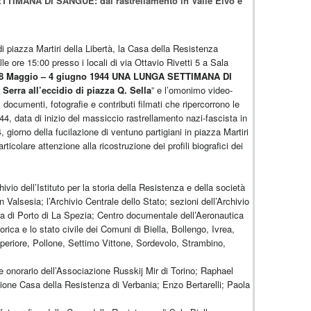
TIMANA DI SANGUE: dal rastrellamento in Valle Elvo e
di piazza Martiri della Libertà, la Casa della Resistenza
alle ore 15:00 presso i locali di via Ottavio Rivetti 5 a Sala
8 Maggio – 4 giugno 1944 UNA LUNGA SETTIMANA DI
Serra all’eccidio di piazza Q. Sella
” e l’omonimo video-
 documenti, fotografie e contributi filmati che ripercorrono le
4, data di inizio del massiccio rastrellamento nazi-fascista in
, giorno della fucilazione di ventuno partigiani in piazza Martiri
rticolare attenzione alla ricostruzione dei profili biografici dei
ivio dell’Istituto per la storia della Resistenza e della società
 Valsesia; l’Archivio Centrale dello Stato; sezioni dell’Archivio
eria di Porto di La Spezia; Centro documentale dell’Aeronautica
rica e lo stato civile dei Comuni di Biella, Bollengo, Ivrea,
riore, Pollone, Settimo Vittone, Sordevolo, Strambino,
te onorario dell’Associazione Russkij Mir di Torino; Raphael
zione Casa della Resistenza di Verbania; Enzo Bertarelli; Paola