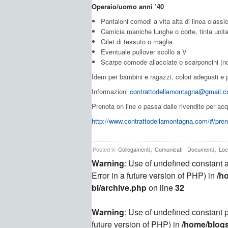
Operaio/uomo anni ’40
Pantaloni comodi a vita alta di linea classic
Camicia maniche lunghe o corte, tinta unita
Gilet di tessuto o maglia
Eventuale pullover scollo a V
Scarpe comode allacciate o scarponcini (n
Idem per bambini e ragazzi, colori adeguati e 
Informazioni
contrattodellamontagna@gmail.
Prenota on line o passa dalle rivendite per acqui
http://www.contrattodellamontagna.com/#/pren
Posted in
Collegamenti
,
Comunicati
,
Documenti
,
Loc
Warning
: Use of undefined constant a
Error in a future version of PHP) in
/h
bl/archive.php
on line
32
Warning
: Use of undefined constant p
future version of PHP) in
/home/blogs