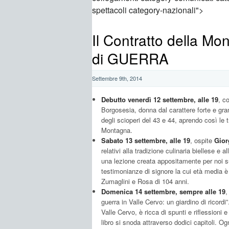
spettacoli category-nazionali">
Il Contratto della M
di GUERRA
Settembre 9th, 2014
Debutto venerdì 12 settembre, alle 19
, c
Borgosesia, donna dal carattere forte e gran
degli scioperi del 43 e 44, aprendo così le t
Montagna.
Sabato 13 settembre, alle 19
, ospite
Gior
relativi alla tradizione culinaria biellese e 
una lezione creata appositamente per noi sui
testimonianze di signore la cui età media 
Zumaglini e Rosa di 104 anni.
Domenica 14 settembre, sempre alle 19
,
guerra in Valle Cervo: un giardino di ricord
Valle Cervo, è ricca di spunti e riflessioni e
libro si snoda attraverso dodici capitoli. 