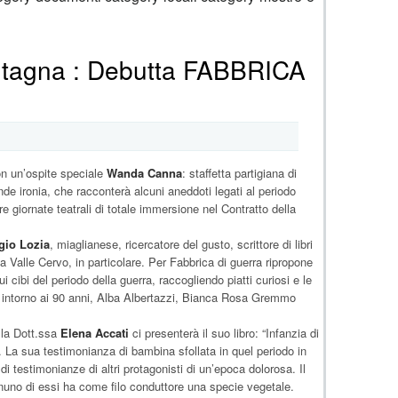
ontagna : Debutta FABBRICA
on un’ospite speciale
Wanda Canna
: staffetta partigiana di
de ironia, che racconterà alcuni aneddoti legati al periodo
re giornate teatrali di totale immersione nel Contratto della
gio Lozia
, miaglianese, ricercatore del gusto, scrittore di libri
alla Valle Cervo, in particolare. Per Fabbrica di guerra ripropone
 cibi del periodo della guerra, raccogliendo piatti curiosi e le
è intorno ai 90 anni, Alba Albertazzi, Bianca Rosa Gremmo
 la Dott.ssa
Elena Accati
ci presenterà il suo libro: “Infanzia di
i”. La sua testimonianza di bambina sfollata in quel periodo in
 di testimonianze di altri protagonisti di un’epoca dolorosa. Il
Ognuno di essi ha come filo conduttore una specie vegetale.