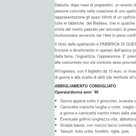
Debutta, dopo mesi di preparativi, un evento di 
persone coinvolte nella creazione di uno spet
rappresentazione gli spazi infiniti di un opific
tutte le fabbriche del Biellese, che in qualch
storia del nostro passato per ancorarci al pre
rivoluzionario avvenuto nel 1944 in pieno confl
Il titolo dello spettacolo è FABBRICA DI GUERR
finzione e divertimento in operaio dell’epoca p
dalla fame, l’ingiustizia, l’oppressione. E’ pr
alle costumiste non sia consono esse provvede
All’ingresso, con il biglietto da 15 euro, si ric
di guerra e alla scelta di abiti (da restituire all’
ABBIGLIAMENTO CONSIGLIATO
Operaia/donna anni ’40
Gonna appena sotto il ginocchio, svasata o
Camicetta maniche lunghe o corte, meglio se 
a gonna e camicetta vestito intero dalla ste
Eventuale golfino lunghezza vita, abbotton
Scarpe basse, con mezzo tacco comodo oppu
Tessuti: tinta unita, fiorellini, righe, pois