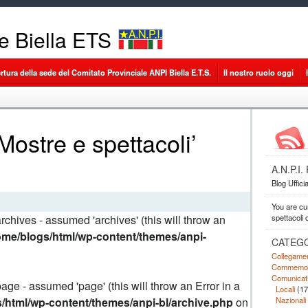
le Biella ETS
ertura della sede del Comitato Provinciale ANPI Biella E.T.S.
Il nostro ruolo oggi
‘Mostre e spettacoli’
A.N.P.I
Blog Uffici
You are cu
spettacoli 
rchives - assumed 'archives' (this will throw an
ome/blogs/html/wp-content/themes/anpi-
CATEG
Collegamen
Commemor
Comunicat
age - assumed 'page' (this will throw an Error in a
Locali
(17
Nazionali
/html/wp-content/themes/anpi-bl/archive.php
on